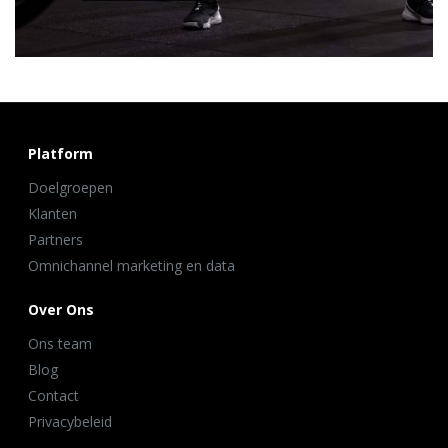
Platform
Doelgroepen
Klanten
Partners
Omnichannel marketing en data
Over Ons
Ons team
Blog
Contact
Privacybeleid