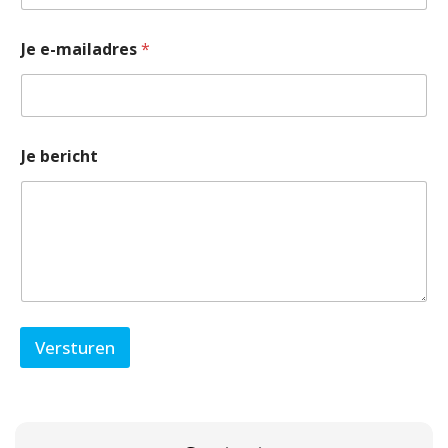
Je e-mailadres
*
b
Je bericht
e
r
i
c
h
t
J
e
*
Versturen