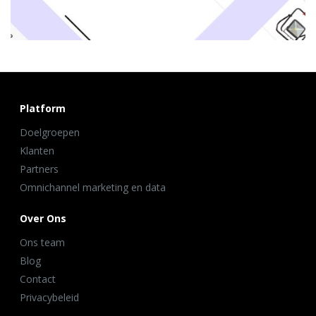
Platform
Doelgroepen
Klanten
Partners
Omnichannel marketing en data
Over Ons
Ons team
Blog
Contact
Privacybeleid