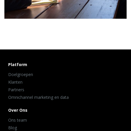
Platform
Doelgroepen
Klanten
Partners
Omnichannel marketing en data
Over Ons
Ons team
Blog